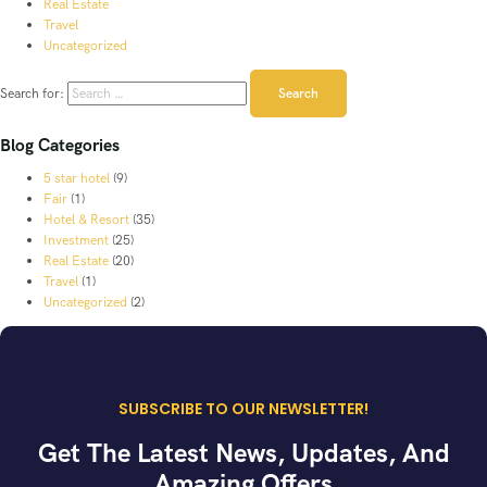
Real Estate
Travel
Uncategorized
Search for:
Blog Categories
5 star hotel
(9)
Fair
(1)
Hotel & Resort
(35)
Investment
(25)
Real Estate
(20)
Travel
(1)
Uncategorized
(2)
SUBSCRIBE TO OUR NEWSLETTER!
Get The Latest News, Updates, And
Amazing Offers