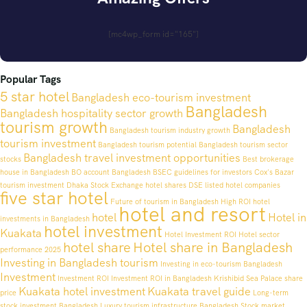
[mc4wp_form id="165"]
Popular Tags
5 star hotel
Bangladesh eco-tourism investment
Bangladesh
Bangladesh hospitality sector growth
tourism growth
Bangladesh
Bangladesh tourism industry growth
tourism investment
Bangladesh tourism potential
Bangladesh tourism sector
Bangladesh travel investment opportunities
stocks
Best brokerage
house in Bangladesh
BO account Bangladesh
BSEC guidelines for investors
Cox's Bazar
tourism investment
Dhaka Stock Exchange hotel shares
DSE listed hotel companies
five star hotel
Future of tourism in Bangladesh
High ROI hotel
hotel and resort
hotel
Hotel in
investments in Bangladesh
hotel investment
Kuakata
Hotel Investment ROI
Hotel sector
hotel share
Hotel share in Bangladesh
performance 2025
Investing in Bangladesh tourism
Investing in eco-tourism Bangladesh
Investment
Investment ROI
Investment ROI in Bangladesh
Krishibid Sea Palace share
Kuakata hotel investment
Kuakata travel guide
price
Long-term
stock investment Bangladesh
Luxury tourism infrastructure Bangladesh
Stock market