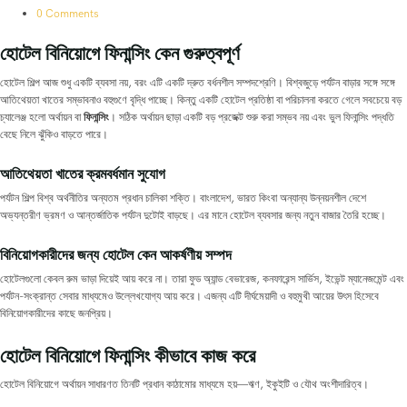
0 Comments
হোটেল বিনিয়োগে ফিনান্সিং কেন গুরুত্বপূর্ণ
হোটেল শিল্প আজ শুধু একটি ব্যবসা নয়, বরং এটি একটি দ্রুত বর্ধনশীল সম্পদশ্রেণি। বিশ্বজুড়ে পর্যটন বাড়ার সঙ্গে সঙ্গে
আতিথেয়তা খাতের সম্ভাবনাও বহুগুণে বৃদ্ধি পাচ্ছে। কিন্তু একটি হোটেল প্রতিষ্ঠা বা পরিচালনা করতে গেলে সবচেয়ে বড়
চ্যালেঞ্জ হলো অর্থায়ন বা
ফিনান্সিং
। সঠিক অর্থায়ন ছাড়া একটি বড় প্রজেক্ট শুরু করা সম্ভব নয় এবং ভুল ফিনান্সিং পদ্ধতি
বেছে নিলে ঝুঁকিও বাড়তে পারে।
আতিথেয়তা খাতের ক্রমবর্ধমান সুযোগ
পর্যটন শিল্প বিশ্ব অর্থনীতির অন্যতম প্রধান চালিকা শক্তি। বাংলাদেশ, ভারত কিংবা অন্যান্য উন্নয়নশীল দেশে
অভ্যন্তরীণ ভ্রমণ ও আন্তর্জাতিক পর্যটন দুটোই বাড়ছে। এর মানে হোটেল ব্যবসার জন্য নতুন বাজার তৈরি হচ্ছে।
বিনিয়োগকারীদের জন্য হোটেল কেন আকর্ষণীয় সম্পদ
হোটেলগুলো কেবল রুম ভাড়া দিয়েই আয় করে না। তারা ফুড অ্যান্ড বেভারেজ, কনফারেন্স সার্ভিস, ইভেন্ট ম্যানেজমেন্ট এবং
পর্যটন-সংক্রান্ত সেবার মাধ্যমেও উল্লেখযোগ্য আয় করে। এজন্য এটি দীর্ঘমেয়াদী ও বহুমুখী আয়ের উৎস হিসেবে
বিনিয়োগকারীদের কাছে জনপ্রিয়।
হোটেল বিনিয়োগে ফিনান্সিং কীভাবে কাজ করে
হোটেল বিনিয়োগে অর্থায়ন সাধারণত তিনটি প্রধান কাঠামোর মাধ্যমে হয়—ঋণ, ইকুইটি ও যৌথ অংশীদারিত্ব।