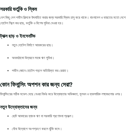
সরকারি ভর্তুকি ও স্কিম
বেশ কিছু দেশ পর্যটন শিল্পকে উৎসাহিত করার জন্য সরকারি স্কিম চালু করে থাকে। বাংলাদেশ ও ভারতের মতো দেশে
হোটেল শিল্পে কর ছাড়, ভর্তুকি ও বিশেষ সুবিধা দেওয়া হয়।
ট্যাক্স ছাড় ও ইনসেনটিভ
নতুন হোটেল নির্মাণে আয়করের ছাড়।
অবকাঠামো উন্নয়নে সহজ ঋণ সুবিধা।
পর্যটন জোনে হোটেল গড়লে অতিরিক্ত কর রেয়াত।
কোন ফিনান্সিং অপশন কার জন্য সেরা?
ফিনান্সিংয়ের সঠিক মডেল বেছে নেওয়া নির্ভর করে উদ্যোক্তার অভিজ্ঞতা, মূলধন ও ব্যবসায়িক লক্ষ্যগুলোর ওপর।
নতুন উদ্যোক্তাদের জন্য
ছোট আকারের ব্যাংক ঋণ বা সরকারি প্রণোদনা প্রকল্প।
যৌথ উদ্যোগে অংশগ্রহণ করলে ঝুঁকি কমে।