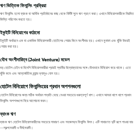
ঋণ ভিত্তিক ফিনান্সিং প্রক্রিয়া
ঋণ ফিনান্সিং হলো ব্যাংক বা আর্থিক প্রতিষ্ঠানের কাছ থেকে নির্দিষ্ট সুদে ঋণ গ্রহণ করা। এখানে বিনিয়োগকারীকে নিয়মিত
কিস্তি পরিশোধ করতে হয়।
ইকুইটি বিনিয়োগের কাঠামো
ইকুইটি অর্থায়নে এক বা একাধিক বিনিয়োগকারী হোটেলের শেয়ার কিনে অংশীদার হয়। এখানে মুনাফা এবং ঝুঁকি উভয়ই
শেয়ার করা হয়।
যৌথ অংশীদারিত্ব (Joint Venture) মডেল
বড় হোটেল চেইন বা বিদেশি বিনিয়োগকারীরা প্রায়ই স্থানীয় উদ্যোক্তাদের সঙ্গে যৌথভাবে বিনিয়োগ করে থাকে। এতে
ঝুঁকি কমে এবং আন্তর্জাতিক ব্র্যান্ড ভ্যালুও যোগ হয়।
হোটেল বিনিয়োগে ফিনান্সিংয়ের প্রধান অপশনগুলো
হোটেল বিনিয়োগের জন্য সঠিক অর্থায়ন পদ্ধতি বেছে নেওয়া সবচেয়ে গুরুত্বপূর্ণ ধাপ। এখানে আমরা ধাপে ধাপে প্রধান
ফিনান্সিং অপশনগুলো নিয়ে আলোচনা করব।
ব্যাংক ঋণ
ব্যাংক ঋণ হোটেল বিনিয়োগকারীদের সবচেয়ে সাধারণ এবং সহজলভ্য ফিনান্সিং উৎস। এটি সাধারণত দুটি রূপে পাওয়া যায়
—স্বল্পমেয়াদী ও দীর্ঘমেয়াদী।