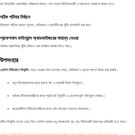
যত বিস্তারিত ব্যবসায়িক পরিকল্পনা থাকবে, তত সহজে বিনিয়োগকারী ও ব্যাংককে বোঝানো সম্ভব হবে।
সঠিক পার্টনার নির্বাচন
বিশ্বস্ত পার্টনার থাকলে মূলধন, অভিজ্ঞতা ও মার্কেটিংয়ের ঝুঁকি ভাগাভাগি করা যায়।
প্রফেশনাল ফাইন্যান্স অ্যাডভাইজরের সাহায্য নেওয়া
অভিজ্ঞ পরামর্শকরা ঝুঁকি কমিয়ে সেরা অর্থায়ন সমাধান দিতে পারে।
উপসংহার
হোটেল বিনিয়োগে ফিনান্সিং
বেছে নেওয়ার সময় আপনার লক্ষ্য, অভিজ্ঞতা ও মূলধন ক্ষমতা বিচার করা জরুরি।
নতুন উদ্যোক্তাদের জন্য ব্যাংক ঋণ ও সরকারি স্কিম উপযুক্ত।
অভিজ্ঞ বিনিয়োগকারীদের জন্য প্রাইভেট ইকুইটি ও ডেভেলপমেন্ট ফাইন্যান্স কার্যকর।
আন্তর্জাতিক বিনিয়োগকারীদের জন্য যৌথ উদ্যোগ সবচেয়ে লাভজনক।
সঠিক ফিনান্সিং মডেল বেছে নিলে হোটেল ব্যবসা শুধু লাভজনকই নয়, বরং দীর্ঘমেয়াদী সাফল্যের চাবিকাঠি হতে পারে।
হোটেল ইকুইটি বিনিয়োগ
হোটেল প্রকল্প ফিনান্স
হোটেল ফিনান্সিং
হোটেল বিনিয়োগ অর্থায়ন
হোটেল ব্যবসায় ঋণ