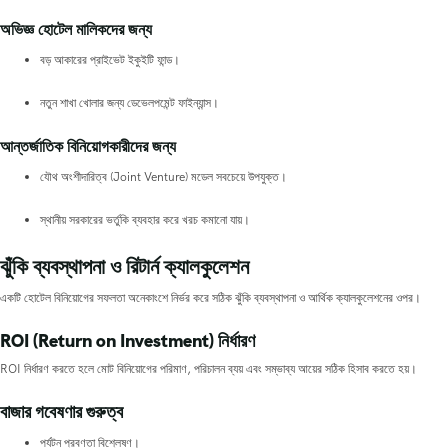
অভিজ্ঞ হোটেল মালিকদের জন্য
বড় আকারের প্রাইভেট ইকুইটি ফান্ড।
নতুন শাখা খোলার জন্য ডেভেলপমেন্ট ফাইন্যান্স।
আন্তর্জাতিক বিনিয়োগকারীদের জন্য
যৌথ অংশীদারিত্ব (Joint Venture) মডেল সবচেয়ে উপযুক্ত।
স্থানীয় সরকারের ভর্তুকি ব্যবহার করে খরচ কমানো যায়।
ঝুঁকি ব্যবস্থাপনা ও রিটার্ন ক্যালকুলেশন
একটি হোটেল বিনিয়োগের সফলতা অনেকাংশে নির্ভর করে সঠিক ঝুঁকি ব্যবস্থাপনা ও আর্থিক ক্যালকুলেশনের ওপর।
ROI (Return on Investment) নির্ধারণ
ROI নির্ধারণ করতে হলে মোট বিনিয়োগের পরিমাণ, পরিচালন ব্যয় এবং সম্ভাব্য আয়ের সঠিক হিসাব করতে হয়।
বাজার গবেষণার গুরুত্ব
পর্যটন প্রবণতা বিশ্লেষণ।