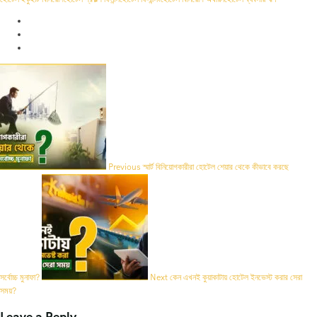
Previous
স্মার্ট বিনিয়োগকারীরা হোটেল শেয়ার থেকে কীভাবে করছে
সর্বোচ্চ মুনাফা?
Next
কেন এখনই কুয়াকাটায় হোটেল ইনভেস্ট করার সেরা
সময়?
Leave a Reply